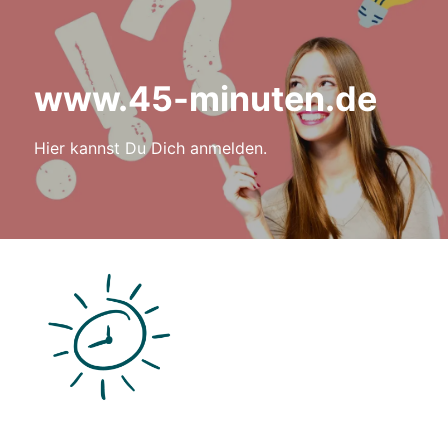
www.45-minuten.de
Hier kannst Du Dich anmelden.
Anmelden