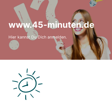
www.45-minuten.de
Hier kannst Du Dich anmelden.
Anmelden