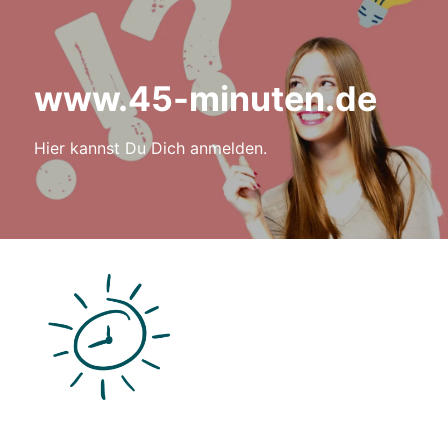
www.45-minuten.de
Hier kannst Du Dich anmelden.
Anmelden