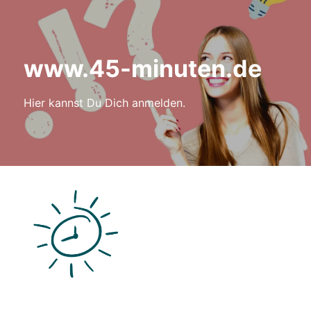
www.45-minuten.de
Hier kannst Du Dich anmelden.
Anmelden