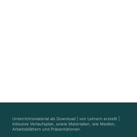
Unterrichtsmaterial als Download | von Lehrern erstellt |
inklusive Verlaufsplan, sowie Materialien, wie Medien,
Arbeitsblättern und Präsentationen.