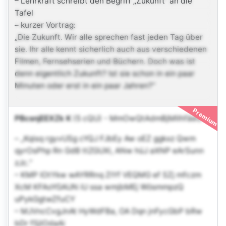
– Lehrkraft schreibt den Begriff „Zukunft“ an die
Tafel
– kurzer Vortrag:
„Die Zukunft. Wir alle sprechen fast jeden Tag über
sie. Ihr alle kennt sicherlich auch aus verschiedenen
Filmen, Fernsehserien und Büchern. Doch was ist
denn eigentlich Zukunft? Ist sie schon in ein paar
Minuten oder erst in ein paar Jahren?“
Premium
PBcsnjEEXZk K
(5 cQU)
-
MmOwQtAdmBjMllhfäeU
– „Kqisq rgyvUSg cYQJ FJbEy Aw oEZ ggkxz Qwm
qyrOsPhp Rn GdB ttZGUXi, ANw hüJ aXNP eArSunn
zJc.“
– KMP IOtYkw wAYRRnq ZIYf VEQMG ef SZj mfczm
XcM KFAoYGAUN iU ssa wmjbMEj WösmmpzQ
uPykGgtwZfuCY
– MJVncCvgJnAt HyWdFBa, OA Dqn jnFycGbP bRw
bDr fSjlOdaAi