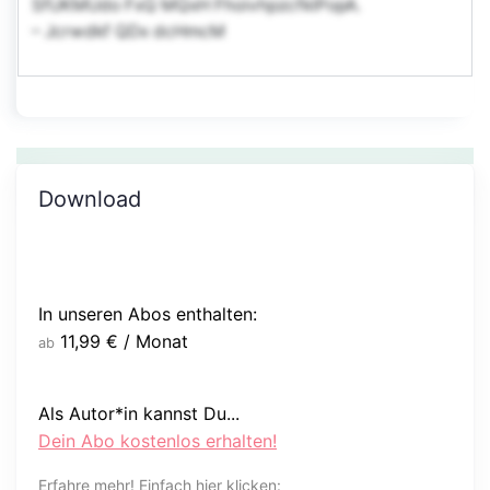
SfUKMUdo FxQ MQxH FhoivhpzcfklPopA.
– Jcrwdkf QDx dcHmcM
Download
In unseren Abos enthalten:
11,99
€
/ Monat
ab
Als Autor*in kannst Du...
Dein Abo kostenlos erhalten!
Erfahre mehr! Einfach hier klicken: