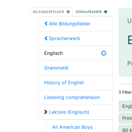
BILDUNGSFELDER
SCHULFÄCHER
U
Alle Bildungsfelder
Spracherwerb
Englisch
P
Grammatik
History of English
3 Filte
Listening comprehension
Eng
Lektüre (Englisch)
Pri
All American Boys
90 