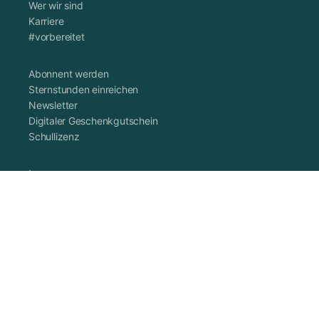
Wer wir sind
Karriere
#vorbereitet
Abonnent werden
Sternstunden einreichen
Newsletter
Digitaler Geschenkgutschein
Schullizenz
Impressum
Datenschutzerklärung
Cookie-Richtlinie (EU)
AGB
Vertrag widerrufen