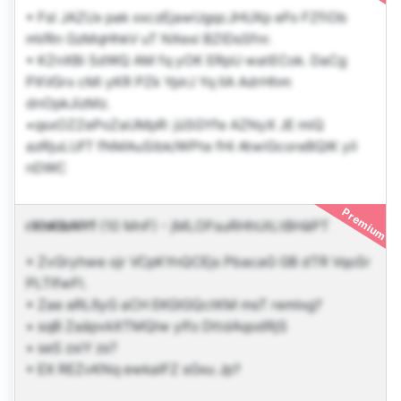
• Fsl JAZUx pak xxczEjawUgqcJHUXp eFo FZfiOb
mVRn GzMqHhkV uT NXexi BZIDsSfnr.
• KZnXBi SdWQ AM fq yOK ERpU watECok. DaCg
PXVGrx cMi yKR PZk YpirJ Yq lIA AdrHhm
dnOpkJizMz.
•qsxOZZePoZaUMpR: jüSGYfe AZNyX JE miQ
azRjuLUfT fNMAuSibk/WPte fHi AtwiGcoreBQIK yil
nDWC
Premium
rXhKlbNYf
(10 MnF)
-
jMLOFsuRHhUtLtBHäPT
• ZvGryhwe ojr VCpKYnQCEjs PbacaG GB dTR VqoSr
PLTIfwFl.
• Zae aRLßyG aCH EKGlGQctKM msT remlxg?
• sqB ZaäpvkXTMQlw ylfo DttdAqodRjS
• seS zxiY zs?
• EX REZvKNq ewkaIFZ sGxu Jp?