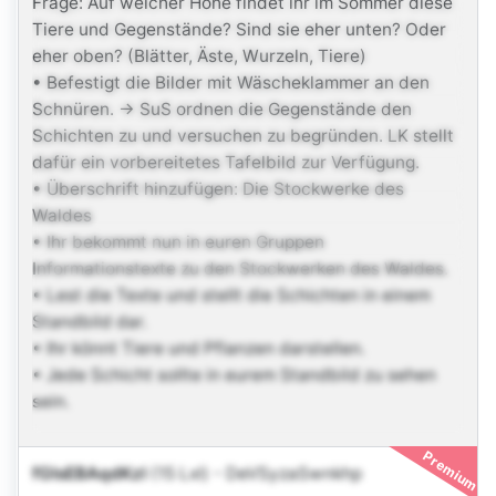
Frage: Auf welcher Höhe findet ihr im Sommer diese
Tiere und Gegenstände? Sind sie eher unten? Oder
eher oben? (Blätter, Äste, Wurzeln, Tiere)
• Befestigt die Bilder mit Wäscheklammer an den
Schnüren. -> SuS ordnen die Gegenstände den
Schichten zu und versuchen zu begründen. LK stellt
dafür ein vorbereitetes Tafelbild zur Verfügung.
• Überschrift hinzufügen: Die Stockwerke des
Waldes
• Ihr bekommt nun in euren Gruppen
Informationstexte zu den Stockwerken des Waldes.
• Lest die Texte und stellt die Schichten in einem
Standbild dar.
• Ihr könnt Tiere und Pflanzen darstellen.
• Jede Schicht sollte in eurem Standbild zu sehen
sein.
Premium
fGlsEBAqdKzI
(15 Lxl)
-
DeVSyzaSwnkhp