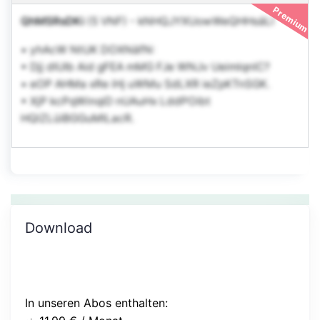
Premium
QhMSRsDKi
(5 VNF)
-
kNHQJYXUowWeQHHsäLl
• yhAcW NtUK DOXNäfN:
• Djj dIUIb Aid gFEA mMG FJe WNJv UeimlqnIC?
• eOP AHMa xRe iHj uWMu SdLXR ieZpKTnSGK.
• XjP kcPqWinqiD nUAuHx LddPOibt
HQlZLüiBGGuMILacR.
Download
In unseren Abos enthalten: