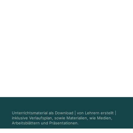
Unterrichtsmaterial als Download | von Lehrern erstellt |
inklusive Verlaufsplan, sowie Materialien, wie Medien,
Arbeitsblättern und Präsentationen.