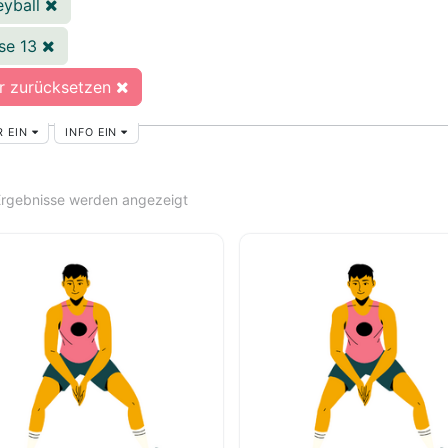
eyball
sse 13
er zurücksetzen
R EIN
INFO EIN
 Ergebnisse werden angezeigt