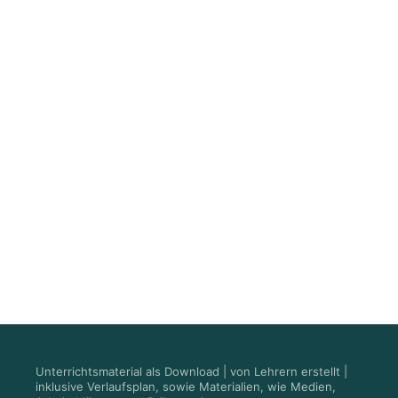
Unterrichtsmaterial als Download | von Lehrern erstellt |
inklusive Verlaufsplan, sowie Materialien, wie Medien,