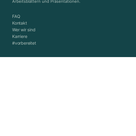
Arbeitsblättern und Präsentationen.
FAQ
Kontakt
Wer wir sind
Karriere
#vorbereitet
Abonnent werden
Sternstunden einreichen
Newsletter
Digitaler Geschenkgutschein
Schullizenz
Impressum
Datenschutzerklärung
Cookie-Richtlinie (EU)
AGB
Vertrag widerrufen