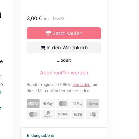
u
3,00
€
inkl. MwSt.
Jetzt kaufen
In den Warenkorb
...oder:
se
Abonnent*in werden
,
ie
Bereits registriert? Bitte
anmelden
, um
diese Materialien herunterzuladen.
r
e
Bildungsebene