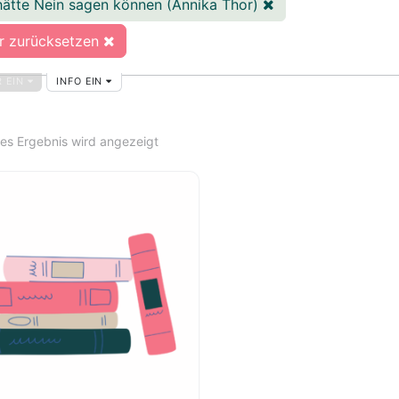
hätte Nein sagen können (Annika Thor)
er zurücksetzen
INFO EIN
R EIN
nes Ergebnis wird angezeigt