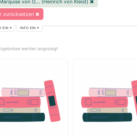
Marquise von O.... (Heinrich von Kleist)
er zurücksetzen
R EIN
INFO EIN
 Ergebnisse werden angezeigt