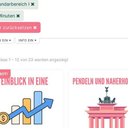
undarbereich I
Minuten
er zurücksetzen
R EIN
INFO EIN
isse 1 – 12 von 23 werden angezeigt
BOT!