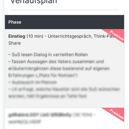
Verlaufsplan
Phase
Premium
Einstieg
(10 min)
-
Unterrichtsgespräch
,
Think-Pair-
Share
– SuS lesen Dialog in verteilten Rollen
– fassen Aussagen des Vaters zusammen und
erläutern/ergänzen diese basierend auf eigenen
Erfahrungen („Platz für Notizen“)
– Austausch im Plenum
– LK erfragt, welche Haustier sich die SuS wünschen
würden, hält Ergebnisse an Tafel fest
Premium
gdRskknLGSY LbG QfEiBhrEy
(30 YOH)
-
sesHkjCjLUQGF