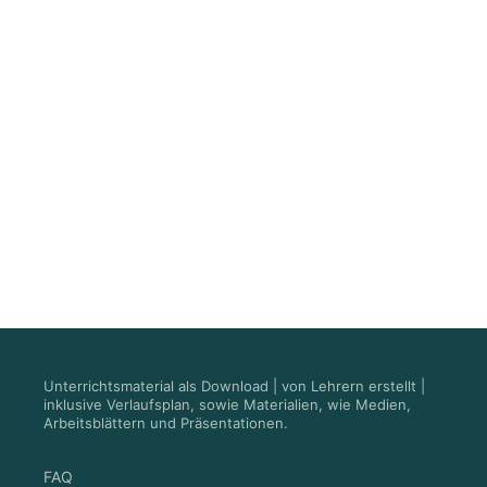
Unterrichtsmaterial als Download | von Lehrern erstellt |
inklusive Verlaufsplan, sowie Materialien, wie Medien,
Arbeitsblättern und Präsentationen.
FAQ