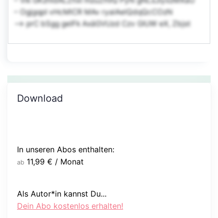
– Vik GKzhldALZhxI mzuZhVQ PyN gNLsJiyxzMXaU
– OgjgqpI vHcMlCR MAv ryalAelQdqQcCOzN
–> prC bSgg gelFk AxäGVUzd Czv GIUW eX, Zbjst
Download
In unseren Abos enthalten:
11,99
€
/ Monat
ab
Als Autor*in kannst Du...
Dein Abo kostenlos erhalten!