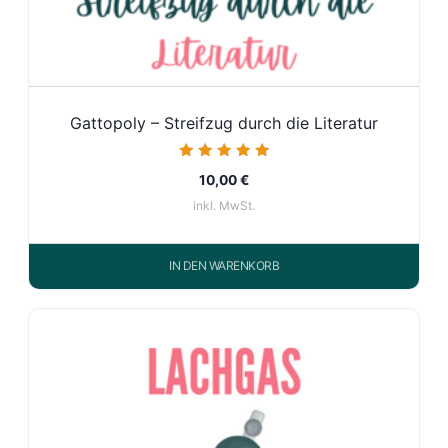
Gattopoly – Streifzug durch die Literatur
Bewertet mit
10,00
€
5.00
von 5
inkl. MwSt.
IN DEN WARENKORB