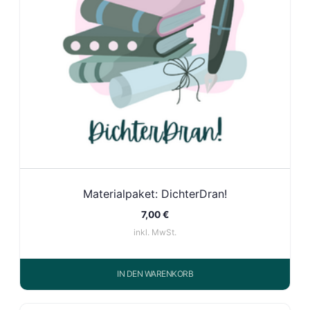
Materialpaket: DichterDran!
7,00
€
inkl. MwSt.
IN DEN WARENKORB