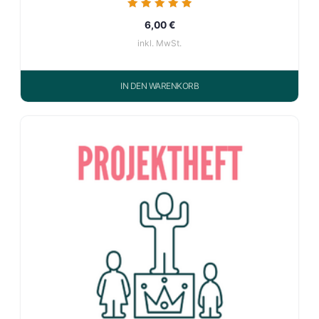
Bewertet mit
6,00
€
5.00
von 5
inkl. MwSt.
IN DEN WARENKORB