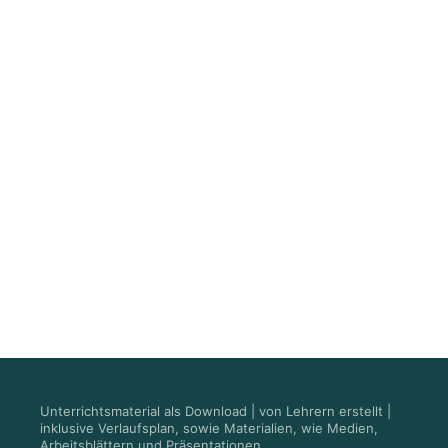
Unterrichtsmaterial als Download | von Lehrern erstellt |
inklusive Verlaufsplan, sowie Materialien, wie Medien,
Arbeitsblättern und Präsentationen.