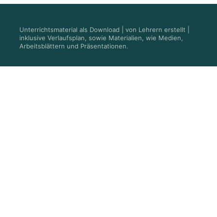
Unterrichtsmaterial als Download | von Lehrern erstellt |
inklusive Verlaufsplan, sowie Materialien, wie Medien,
Arbeitsblättern und Präsentationen.
FAQ
Kontakt
Wer wir sind
Karriere
#vorbereitet
Abonnent werden
Sternstunden einreichen
Newsletter
Digitaler Geschenkgutschein
Schullizenz
Impressum
Datenschutzerklärung