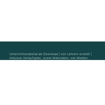
Unterrichtsmaterial als Download | von Lehrern erstellt |
inklusive Verlaufsplan, sowie Materialien, wie Medien,
Arbeitsblättern und Präsentationen.
FAQ
Kontakt
Wer wir sind
Karriere
#vorbereitet