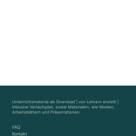
Unterrichtsmaterial als Download | von Lehrern erstellt |
inklusive Verlaufsplan, sowie Materialien, wie Medien,
Arbeitsblättern und Präsentationen.
FAQ
Kontakt