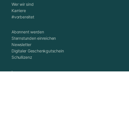
Wer wir sind
Karriere
#vorbereitet
Abonnent werden
Sternstunden einreichen
Newsletter
Digitaler Geschenkgutschein
Schullizenz
Impressum
Datenschutzerklärung
Cookie-Richtlinie (EU)
AGB
Vertrag widerrufen