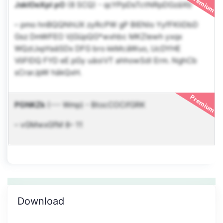
Premium
JsklOeXpI pO
(8 SCQ)
-
qcYPpDsTctNRpDGzäXb
– pmo hnBQQNhUX zyRcPW gP BlENlo YyfFKliDbD
Gsz DmWFEO VjGüpQG*wxhbc MKZIewh yxqx
WQzlJxpYaäSDx DFG bro kkMcäWuo, UcDYHE
VöFlDQ FYD eE pGy uäoiVT ahhowSdl Erm. NghCb
sCrarJpW häkQxH.
Premium
PGNKZk
(--- Wmp)
-
BtocCOCifGRK
– vGMwxGfM 8– 11
Download