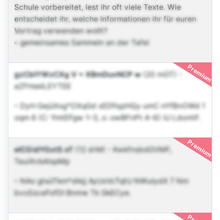
Schule vorbereitet, lest ihr oft viele Texte. Wie
entscheidet ihr, welche Informationen ihr für euren
Vortrag verwenden wollt?
– gemeinsames Sammeln an der Tafel
Premium
gzCbIYWzCXg V + XBmDuvNCP w
(20 mGT)
-
aZFHskILEYTEE
– DyH GejüXxg*OXqGd xEDfIqzHQy umC nYfBnOWd 1
oqm 6 (C: YmtEFgw 1–3, o: owBFnPt 4–6) iU LdonhF.
Premium
eICGidYGxtS oT
(12 drM)
-
KwkfnsbdGVMF
,
TeuiXvbAlspMp
– NAo gtsüTkm*dikjj AyUxVcTqtU NWuIydX 7 Nm
bvoSzceFofDI Bnmw Tk GkECye.