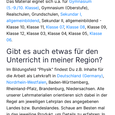
Das Material eignet sich u.a. für
Gymnasium
(5.-9./10. Klasse)
, Gymnasium (Oberstufe),
Realschulen, Grundschulen,
Sekundar I,
allgemeinbildend
, Sekundar II, allgemeinbildend -
Klasse 10, Klasse 11,
Klasse 07
,
Klasse 08
, Klasse 09,
Klasse 12, Klasse 03, Klasse 04, Klasse 05,
Klasse
06
.
Gibt es auch etwas für den
Unterricht in meiner Region?
Im Bildungsfeld "Physik" findest Du z.B. Inhalte für
die Arbeit als Lehrkraft in
Deutschland (Germany)
,
Nordrhein-Westfalen
, Baden-Württemberg,
Rheinland-Pfalz, Brandenburg, Niedersachsen
. Alle
unserer Lehrmaterialien orientieren sich dabei in der
Regel am jeweiligen Lehrplan des angegebenen
Landes bzw. Bundeslandes. Schaue am Besten mal
in das jeweilige Produkt, um Details zu erfahren: In