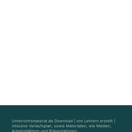
Unterrichtsmaterial als Download | von Lehrern erstellt |
inklusive Verlaufsplan, sowie Materialien, wie Medien,
Arbeitsblättern und Präsentationen.