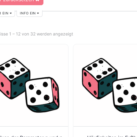
R EIN
INFO EIN
isse 1 – 12 von 32 werden angezeigt