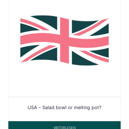
USA – Salad bowl or melting pot?
WEITERLESEN