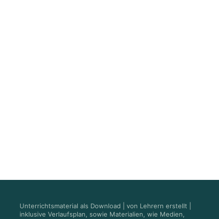
Unterrichtsmaterial als Download | von Lehrern erstellt |
inklusive Verlaufsplan, sowie Materialien, wie Medien,