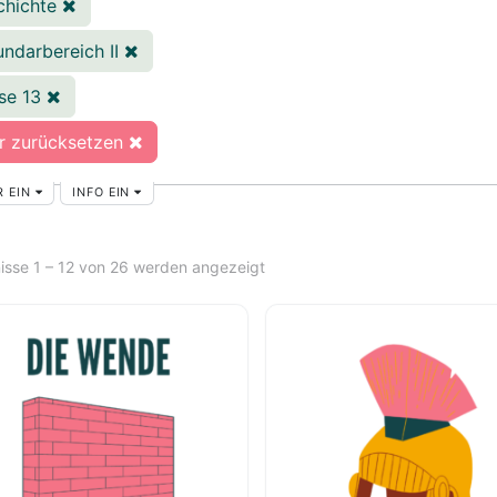
chichte
ndarbereich II
sse 13
er zurücksetzen
R EIN
INFO EIN
isse 1 – 12 von 26 werden angezeigt